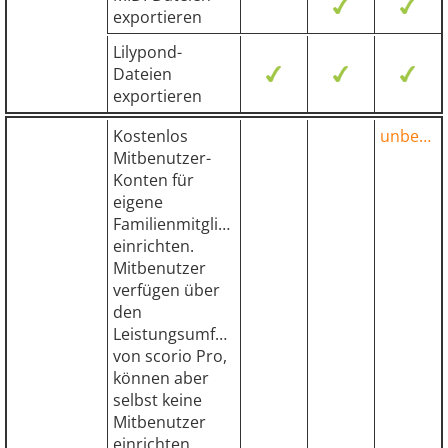
exportieren
Lilypond-
Dateien
exportieren
Kostenlos
unbegrenzt
Mitbenutzer-
Konten für
eigene
Familienmitglieder
einrichten.
Mitbenutzer
verfügen über
den
Leistungsumfang
von scorio Pro,
können aber
selbst keine
Mitbenutzer
einrichten.