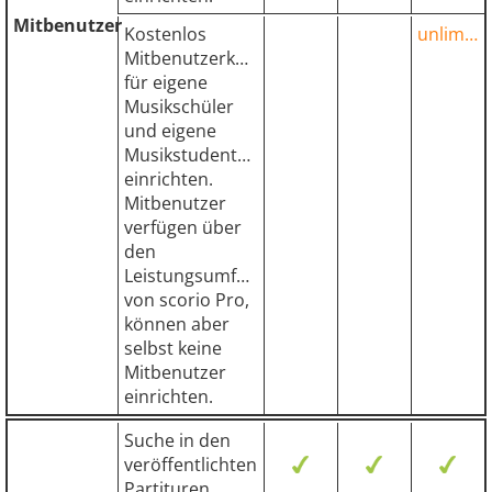
Mitbenutzer
Kostenlos
unlimited
Mitbenutzerkonten
für eigene
Musikschüler
und eigene
Musikstudenten
einrichten.
Mitbenutzer
verfügen über
den
Leistungsumfang
von scorio Pro,
können aber
selbst keine
Mitbenutzer
einrichten.
Suche in den
veröffentlichten
Partituren