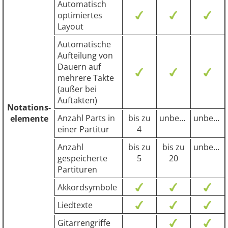
Automatisch
optimiertes
Layout
Automatische
Aufteilung von
Dauern auf
mehrere Takte
(außer bei
Auftakten)
Notations-
Anzahl Parts in
bis zu
unbegrenzt
unbegrenzt
elemente
einer Partitur
4
Anzahl
bis zu
bis zu
unbegrenzt
gespeicherte
5
20
Partituren
Akkordsymbole
Liedtexte
Gitarrengriffe