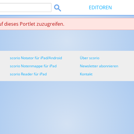
EDITOREN
uf dieses Portlet zuzugreifen.
scorio Notator für iPad/Android
Über scorio
scorio Notenmappe für iPad
Newsletter abonnieren
scorio Reader für iPad
Kontakt