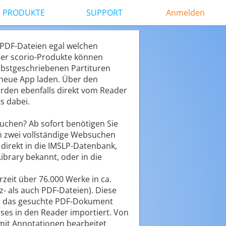
PRODUKTE
SUPPORT
Anmelden
k-PDF-Dateien egal welchen
er scorio-Produkte können
elbstgeschriebenen Partituren
e neue App laden. Über den
den ebenfalls direkt vom Reader
s dabei.
suchen? Ab sofort benötigen Sie
n zwei vollständige Websuchen
t direkt in die IMSLP-Datenbank,
brary bekannt, oder in die
rzeit über 76.000 Werke in ca.
- als auch PDF-Dateien). Diese
ald das gesuchte PDF-Dokument
ses in den Reader importiert. Von
 mit Annotationen bearbeitet