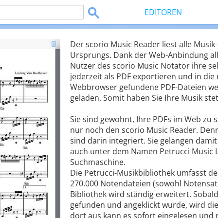
EDITOREN
Der scorio Music Reader liest alle Musi
Ursprungs. Dank der Web-Anbindung all
Nutzer des scorio Music Notator ihre s
jederzeit als PDF exportieren und in di
Webbrowser gefundene PDF-Dateien wer
geladen. Somit haben Sie Ihre Musik stet
Sie sind gewohnt, Ihre PDFs im Web zu 
nur noch den scorio Music Reader. Den
sind darin integriert. Sie gelangen dami
auch unter dem Namen Petrucci Music Li
Suchmaschine.
Die Petrucci-Musikbibliothek umfasst de
270.000 Notendateien (sowohl Notensatz
Bibliothek wird ständig erweitert. Sob
gefunden und angeklickt wurde, wird die
dort aus kann es sofort eingelesen und