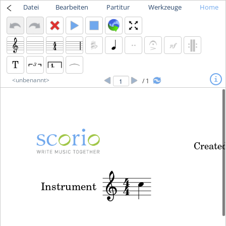
Datei
Bearbeiten
Partitur
Werkzeuge
Home
<unbenannt>
i
/ 1
Create


4
Instrument
4