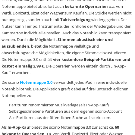
Notenmappe bietet ab sofort auch
bekannte Opernarien
u.a. von
Verdi, Donizetti, Bizet oder Wagner zum Kauf an. Die Stücke werden nicht
nur angezeigt, sondern auch mit
Taktverfolgung
wiedergegeben. Der
Nutzer kann Tempo, Instrumente, die Tonhöhe der Wiedergabe und den
Kammerton individuell einstellen. Auch das Notenbild kann transponiert
werden. Durch die Möglichkeit,
Stimmen akustisch ein- und
auszublenden
, bietet die Notenmappe vielfältige und
abwechslungsreiche Möglichkeiten, die eigene Stimme einzustudieren.
Die Notenmappe 3.0 enthält
vier kostenlose Beispiel-Partituren und
kostet einmalig 2,99 €.
Die Operarien werden einzeln durch „In-App-
Kauf" erworben.
Die scorio
Notenmappe 3.0
verwandelt jedes iPad in eine individuelle
Notenbibliothek. Die Applikation greift dabei auf drei unterschiedlichen
Notenquellen zu:
Partituren renommierter Musikverlage (als In-App-Kauf)
Selbstgeschriebene Partituren aus dem eigenen scorio-Account
Alle Partituren aus der öffentlichen Suche auf scorio.com.
Als
In-App-Kau
f bietet die scorio Notenmappe 3.0 zunächst ca.
60
bekannte Opernarien
u.a. von Verdi, Donizetti, Bizet oder Wagner.