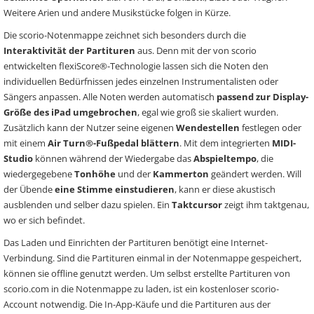
Weitere Arien und andere Musikstücke folgen in Kürze.
Die scorio-Notenmappe zeichnet sich besonders durch die
Interaktivität der Partituren
aus. Denn mit der von scorio
entwickelten flexiScore®-Technologie lassen sich die Noten den
individuellen Bedürfnissen jedes einzelnen Instrumentalisten oder
Sängers anpassen. Alle Noten werden automatisch
passend zur Display-
Größe des iPad umgebrochen
, egal wie groß sie skaliert wurden.
Zusätzlich kann der Nutzer seine eigenen
Wendestellen
festlegen oder
mit einem
Air Turn®-Fußpedal blättern
. Mit dem integrierten
MIDI-
Studio
können während der Wiedergabe das
Abspieltempo
, die
wiedergegebene
Tonhöhe
und der
Kammerton
geändert werden. Will
der Übende
eine Stimme einstudieren
, kann er diese akustisch
ausblenden und selber dazu spielen. Ein
Taktcursor
zeigt ihm taktgenau,
wo er sich befindet.
Das Laden und Einrichten der Partituren benötigt eine Internet-
Verbindung. Sind die Partituren einmal in der Notenmappe gespeichert,
können sie offline genutzt werden. Um selbst erstellte Partituren von
scorio.com in die Notenmappe zu laden, ist ein kostenloser scorio-
Account notwendig. Die In-App-Käufe und die Partituren aus der